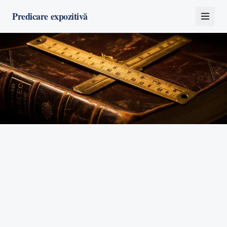
Predicare expozitivă